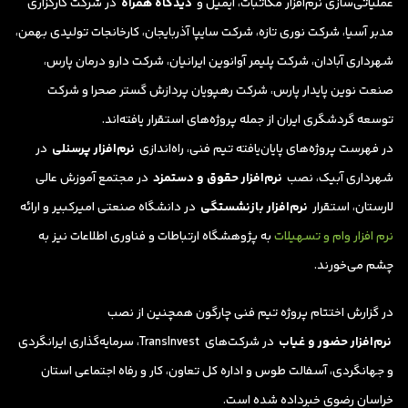
عملیاتی‌سازی نرم‌افزار مکاتبات، ایمیل و
دیدگاه همراه
در شرکت کارگزاری
مدبر آسیا، شرکت نوری تازه، شرکت سایپا آذربایجان، کارخانجات تولیدی بهمن،
شهرداری آبادان، شرکت پلیمر آوانوین ایرانیان، شرکت دارو درمان پارس،
صنعت نوین پایدار پارس، شرکت رهپویان پردازش گستر صحرا و شرکت
توسعه گردشگری ایران از جمله پروژه‌های استقرار یافته‌اند.
در فهرست پروژه‌های پایان‌یافته تیم فنی، راه‌اندازی
نرم‌افزار پرسنلی
در
شهرداری آبیک، نصب
نرم‌افزار حقوق و دستمزد
در مجتمع آموزش عالی
لارستان، استقرار
نرم‌افزار بازنشستگی
در دانشگاه صنعتی امیرکبیر و ارائه
نرم افزار وام و تسهیلات
به پژوهشگاه ارتباطات و فناوری اطلاعات نیز به
چشم می‌‌خورند.
در گزارش اختتام پروژه تیم فنی چارگون همچنین از نصب
نرم‌افزار حضور و غیاب
در شرکت‌های TransInvest، سرمایه‌گذاری ایرانگردی
و جهانگردی، آسفالت طوس و اداره کل تعاون، کار و رفاه اجتماعی استان
خراسان رضوی خبرداده شده است.