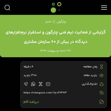
چارگون
اخبار
گزارشی از فعالیت تیم فنی چارگون و استقرار نرم‌افزارهای
دیدگاه در بیش از ۶۰ سازمان مشتری
rasti | 29 اردیبهشت 1399
زمان مطالعه:
4 دقیقه
بازدید مقاله:
368 بازدید
اشتراک‌گذاری:
https://chargoon.com/?p=26383
دریافت pdf