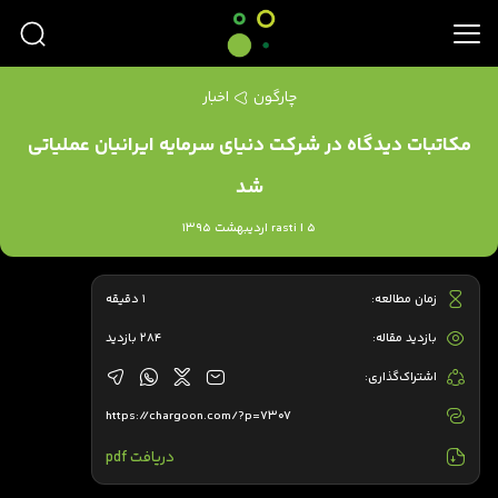
چارگون
اخبار
مکاتبات دیدگاه در شرکت دنیای سرمایه ایرانیان عملیاتی
شد
rasti | 5 اردیبهشت 1395
زمان مطالعه:
1 دقیقه
بازدید مقاله:
284 بازدید
اشتراک‌گذاری:
https://chargoon.com/?p=7307
دریافت pdf