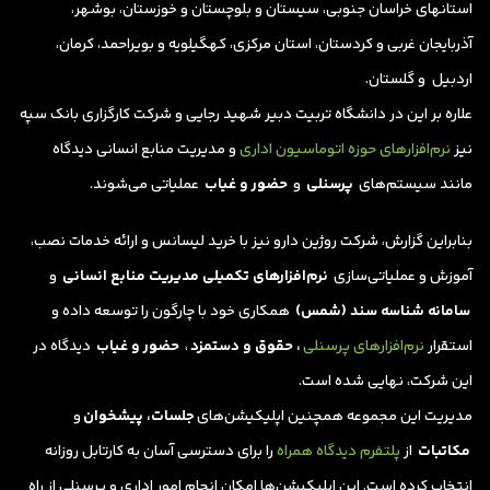
استانهای خراسان جنوبی، سیستان و بلوچستان و خوزستان، بوشهر،
آذربایجان غربی و کردستان، استان مرکزی، کهگیلویه و بویراحمد، کرمان،
اردبیل و گلستان.
علاره بر این در دانشگاه تربیت دبیر شهید رجایی و شرکت کارگزاری بانک سپه
نیز
نرم‌افزارهای حوزه اتوماسیون اداری
و مدیریت منابع انسانی دیدگاه
مانند سیستم‌های
پرسنلی
و
حضور و غیاب
عملیاتی‌ می‌شوند.
بنابراین گزارش، شرکت روژین دارو نیز با خرید لیسانس و ارائه خدمات نصب،
آموزش و عملیاتی‌سازی
نرم‌افزارهای تکمیلی مدیریت منابع انسانی
و
سامانه شناسه سند (شمس)
همکاری خود با چارگون را توسعه داده و
استقرار
نرم‌افزارهای پرسنلی
، حقوق و دستمزد
،
حضور و غیاب
دیدگاه در
این شرکت، نهایی شده است.
مدیریت این مجموعه همچنین اپلیکیشن‌های
جلسات، پیشخوان
و
مکاتبات
از
پلتفرم دیدگاه همراه
را برای دسترسی آسان به کارتابل روزانه
انتخاب کرده است. این اپلیکیشن‌ها امکان انجام امور اداری و پرسنلی از راه