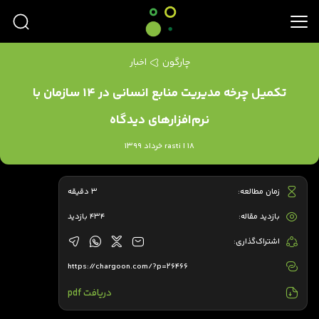
چارگون
اخبار
تکمیل چرخه مدیریت منابع انسانی در ۱۴ سازمان با
نرم‌افزارهای دیدگاه
rasti | 18 خرداد 1399
زمان مطالعه:
3 دقیقه
بازدید مقاله:
434 بازدید
اشتراک‌گذاری:
https://chargoon.com/?p=26466
دریافت pdf