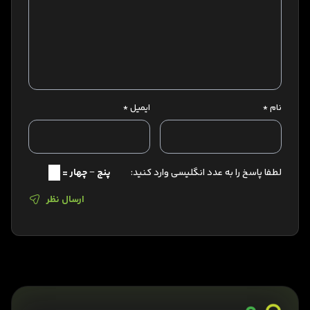
نام
*
ایمیل
*
لطفا پاسخ را به عدد انگلیسی وارد کنید:
پنج − چهار =
ارسال نظر