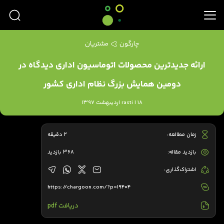
چارگون
مشتریان
ارائه جدیدترین محصولات اتوماسیون اداری دیدگاه در
دومین همایش بزرگ نظام اداری کشور
rasti | 18 اردیبهشت 1397
زمان مطالعه:
2 دقیقه
بازدید مقاله:
368 بازدید
اشتراک‌گذاری:
https://chargoon.com/?p=19404
دریافت pdf