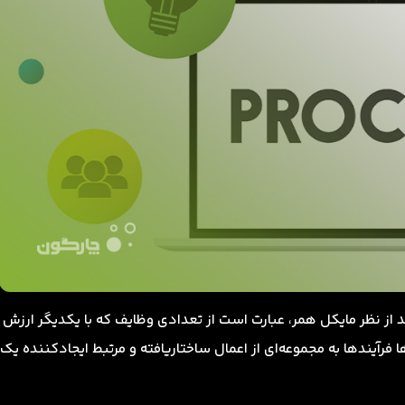
 از نظر مایکل همر، عبارت است از تعدادی وظایف که با یکدیگر ارزش
فرآیندها به مجموعه‌ای از اعمال ساختاریافته و مرتبط ایجادکننده یک