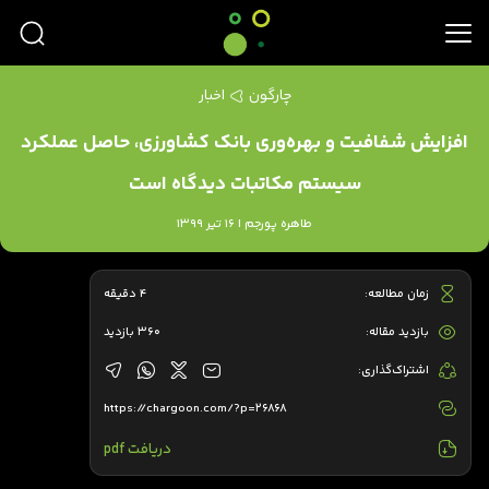
چارگون
اخبار
افزایش شفافیت و بهره‌وری بانک کشاورزی، حاصل عملکرد
سیستم مکاتبات دیدگاه است
طاهره پورجم | 16 تیر 1399
زمان مطالعه:
4 دقیقه
بازدید مقاله:
360 بازدید
اشتراک‌گذاری:
https://chargoon.com/?p=26868
دریافت pdf