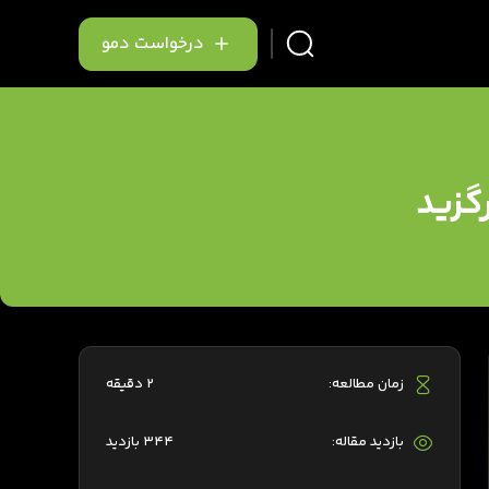
درخواست دمو
گزید
زمان مطالعه:
2 دقیقه
بازدید مقاله:
344 بازدید