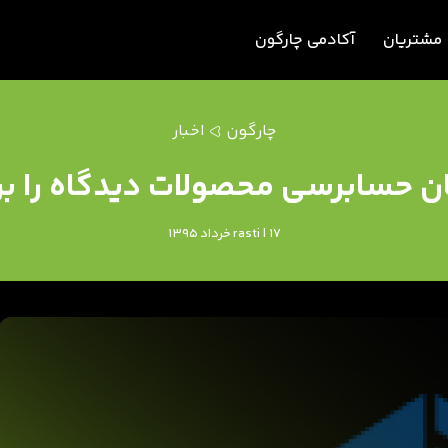
مشتریان
آکادمی چارگون
چارگون
اخبار
ن حسابرسی محصولات دیدگاه را بر
rasti | 17 خرداد 1395