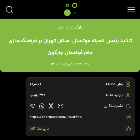
چارگون
اخبار
تاکید رئیس کمیته فوتسال استان تهران بر فرهنگ‌سازی
جام فوتسال چارگون
rasti | 20 اردیبهشت 1396
زمان مطالعه:
1 دقیقه
بازدید مقاله:
317 بازدید
اشتراک‌گذاری:
https://chargoon.com/?p=14688
دریافت pdf