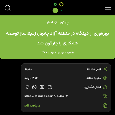
چارگون
اخبار
بهره‌وری از دیدگاه در منطقه آزاد چابهار، زمینه‌ساز توسعه
همکاری با چارگون شد
طاهره پورجم | 1 مرداد 1396
زمان مطالعه:
1 دقیقه
بازدید مقاله:
302 بازدید
اشتراک‌گذاری:
https://chargoon.com/?p=15663
دریافت pdf