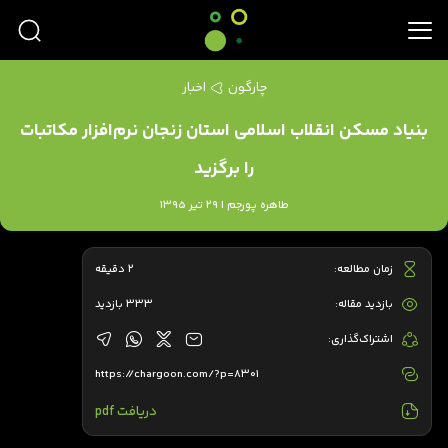
چارگون
اخبار
بنیاد مسکن انقلاب اسلامی استان زنجان نرم‌افزار مکاتبات
را برگزید
طاهره پورجم | 29 تیر 1395
زمان مطالعه:
2 دقیقه
بازدید مقاله:
333 بازدید
اشتراک‌گذاری:
https://chargoon.com/?p=8301
دریافت pdf