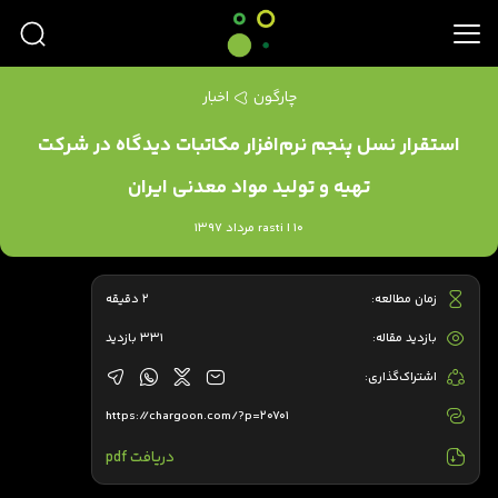
چارگون
اخبار
استقرار نسل پنجم نرم‌افزار مکاتبات دیدگاه در شرکت
تهیه و تولید مواد معدنی ایران
rasti | 10 مرداد 1397
زمان مطالعه:
2 دقیقه
بازدید مقاله:
331 بازدید
اشتراک‌گذاری:
https://chargoon.com/?p=20701
دریافت pdf