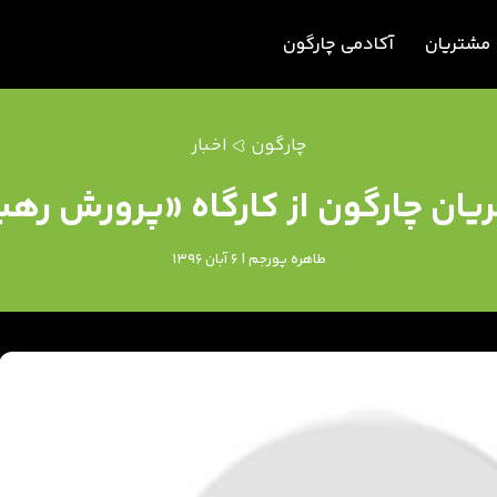
مشتریان
آکادمی چارگون
چارگون
اخبار
ان چارگون از کارگاه «پرورش رهب
طاهره پورجم | 6 آبان 1396