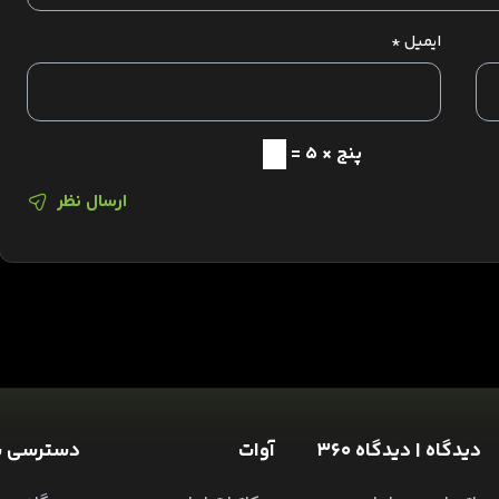
ایمیل
*
پنج × 5 =
ارسال نظر
دیدگاه | دیدگاه 360
آوات
دسترسی س