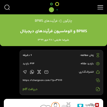
چارگون
فرآیندهای BPMS
BPMS و اتوماسیون فرآیندهای دیجیتال
علیرضا طایفی | 28 مهر 1399
زمان مطالعه:
6 دقیقه
بازدید مقاله:
464 بازدید
اشتراک‌گذاری:
https://chargoon.com/?p=3666
دریافت pdf