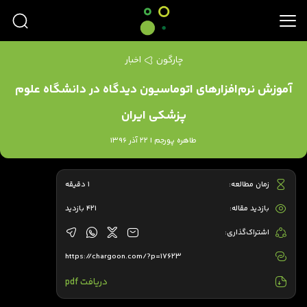
چارگون
اخبار
آموزش نرم‌افزارهای اتوماسیون دیدگاه در دانشگاه علوم
پزشکی ایران
طاهره پورجم | 22 آذر 1396
زمان مطالعه:
1 دقیقه
بازدید مقاله:
421 بازدید
اشتراک‌گذاری:
https://chargoon.com/?p=17623
دریافت pdf