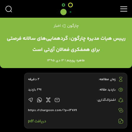
چارگون
اخبار
رییس هیات مدیره چارگون: گردهمایی‌های سالانه فرصتی
برای همفکری فعالان آی‌تی است
طاهره پورجم | 12 دی 1395
زمان مطالعه:
2 دقیقه
بازدید مقاله:
291 بازدید
اشتراک‌گذاری:
https://chargoon.com/?p=12789
دریافت pdf