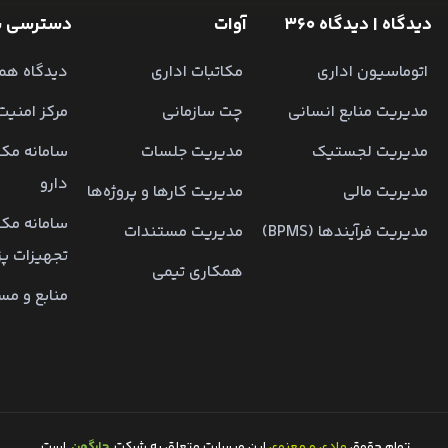
دیدگاه | دیدگاه 360
آوات
دسترسی س
اتوماسیون اداری
مکاتبات اداری
دیدگاه همر
مدیریت منابع انسانی
چت سازمانی
مرکز امنیت
مدیریت لجستیک
مدیریت جلسات
سامانه مکا
دارو
مدیریت مالی
مدیریت کارها و پروژه‌ها
سامانه مکا
مدیریت فرآیندها (BPMS)
مدیریت مستندات
تجهیزات پ
همکاری تیمی
منابع و مس
تمام حقوق
مادی و معنوی
این وبسایت متعلق به شرکت
چارگون
است.