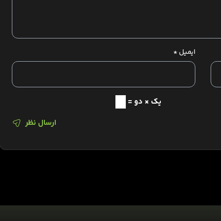
ایمیل
*
یک × دو =
ارسال نظر