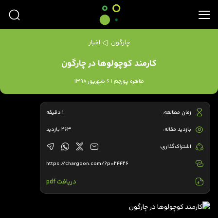
چارگون
اخبار
کارمند کوچولوها در چارگون
طاهره پورجم | 6 شهریور 1398
زمان مطالعه:
1 دقیقه
بازدید مقاله:
263 بازدید
اشتراک‌گذاری:
https://chargoon.com/?p=24426
دریافت pdf