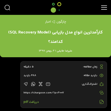
چارگون
اخبار
کارآمدترین انواع مدل بازیابی (SQL Recovery Model)
کدامند؟
علیرضا طایفی | 2 بهمن 1397
زمان مطالعه:
5 دقیقه
بازدید مقاله:
488 بازدید
اشتراک‌گذاری:
https://chargoon.com/?p=2007
دریافت pdf