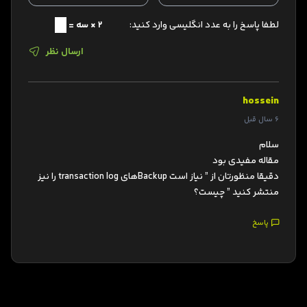
لطفا پاسخ را به عدد انگلیسی وارد کنید:
2 × سه =
ارسال نظر
hossein
6 سال قبل
سلام
مقاله مفیدی بود
دقیقا منظورتان از ” نیاز است Backupهای transaction log را نیز
منتشر کنید ” چیست؟
پاسخ