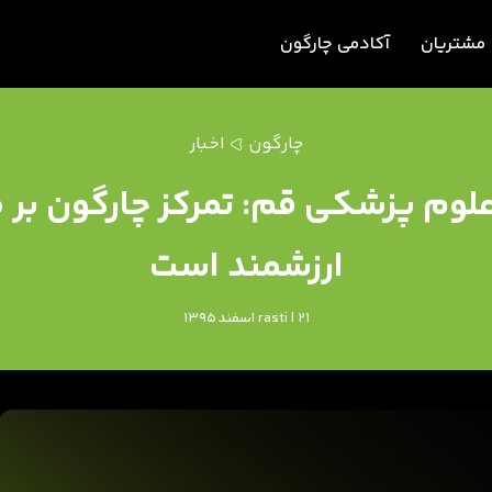
مشتریان
آکادمی چارگون
چارگون
اخبار
علوم پزشکی قم: تمرکز چارگون بر 
ارزشمند است
rasti | 21 اسفند 1395