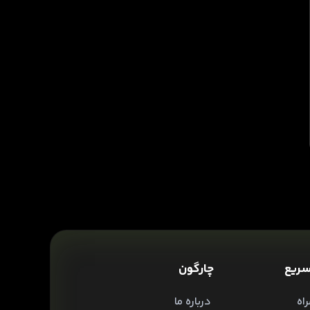
ریع
چارگون
اه
درباره ما