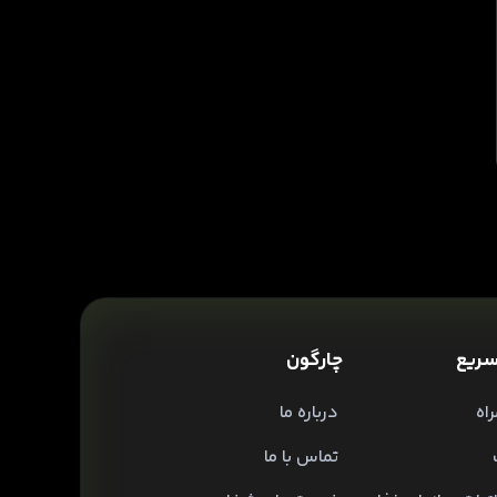
ریع
چارگون
اه
درباره ما
تماس با ما