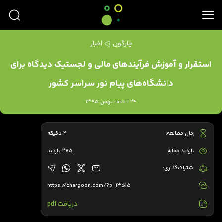
چارگون
اخبار
استقرار و آموزش فرآیندهای مالی و لجستیک دیدگاه برای
دانشگاه‌های پیام نور سراسر کشور
rasti | 24 بهمن 1395
زمان مطالعه:
2 دقیقه
بازدید مقاله:
275 بازدید
اشتراک‌گذاری:
https://chargoon.com/?p=13515
دریافت pdf