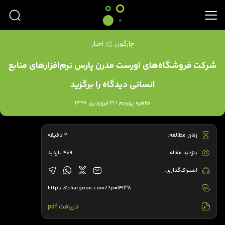
چارگون
اخبار
شرکت فروشگاه‌های اورست مدرن پارس نرم‌افزارهای منابع
انسانی دیدگاه را برگزید
طاهره پورجم | 21 فروردین 1396
زمان مطالعه:
2 دقیقه
بازدید مقاله:
409 بازدید
اشتراک‌گذاری:
https://chargoon.com/?p=14138
دریافت pdf