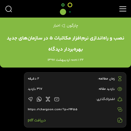
چارگون
اخبار
نصب و راه‌اندازی نرم‌افزار مکاتبات 5 در سازمان‌های جدید
بهره‌بردار دیدگاه
rasti | 22 اردیبهشت 1397
زمان مطالعه:
2 دقیقه
بازدید مقاله:
317 بازدید
اشتراک‌گذاری:
https://chargoon.com/?p=19455
دریافت pdf