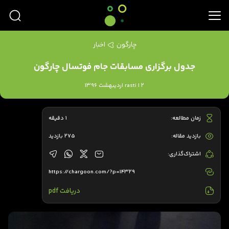
چارگون
اخبار
جدول برگزاری مسابقات جام فوتسال چارگون
rasti | 2 اردیبهشت 1396
زمان مطالعه:
1 دقیقه
بازدید مقاله:
275 بازدید
اشتراک‌گذاری:
https://chargoon.com/?p=14329
دریافت pdf