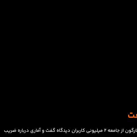
در ادامه رویداد بازگشت به آینده فرزاد رحمانی مدیرعامل چارگون از جامعه ۲ میلیونی کاربران دیدگاه گفت و آماری درباره ضریب