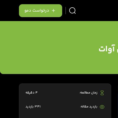
درخواست دمو
 آوات
زمان مطالعه:
4 دقیقه
بازدید مقاله:
341 بازدید