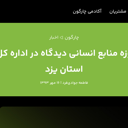
مشتریان
آکادمی چارگون
چارگون
اخبار
زه منابع انسانی دیدگاه در اداره 
استان یزد
فاطمه جوادی‌فرد | 16 مهر 1393