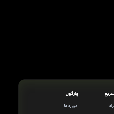
ریع
چارگون
اه
درباره ما