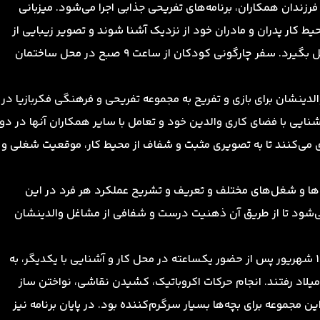
ندان همکاران، برنامه‌های تفریحی جذابی اجرا می‌شود. میزبانی
ط کار پدران و مادران خود از نزدیک آشنا شوند و تصویر زیبایی از
ساعت‌هایی که کنار والدین خود نیستند در ذهنشان شکل بگیرد. سفر چارگونی کودکان از ساعت 9 صبح در محل ساختمان
دینشان برای بازی و تفریح به مجموعه تفریحی و فرهنگی فکربازیا در
آشنایی با فضای کاری والدین خود و تعامل با سایر همکاران آنها در دو
ری می‌کنند تا به تصویری مثبت و شفاف از محیط کار، موقعیت شغلی و
‌ها و شغل‌های مختلف و تعریف و تشریح عملکرد هر فرد در این
می‌شود تا از طریق آن ذهنیت درست و شفافی از مشاغل والدینشان
سال گذشته نیز میزبانی چارگون از فرزندان همکاران روز 18 شهریور پس از حضور یکساعته در محل کار و آشنایی با یکدیگر، به
میلاد رفتند. انجام حرکات اکروباتیک، کشیدن نقاشی، نواختن ساز
جموعه برای بچه‌ها بسیار سرگرم‌کننده بود. در پایان برنامه نیز