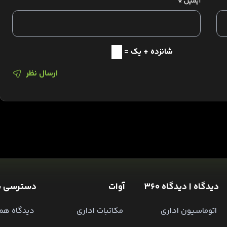
ایمیل
*
شانزده + یک =
ارسال نظر
دیدگاه | دیدگاه 360
آوات
دسترسی س
اتوماسیون اداری
مکاتبات اداری
دیدگاه همر