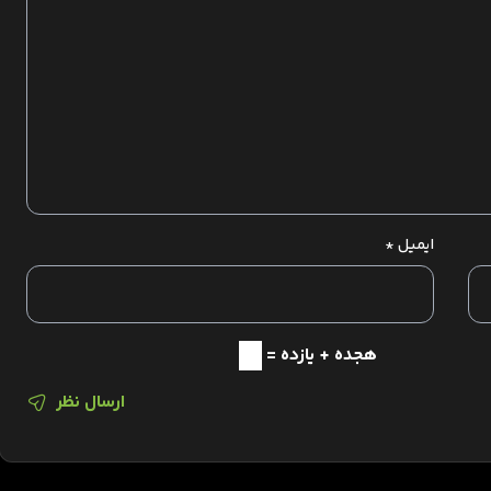
ایمیل
*
هجده + یازده =
ارسال نظر