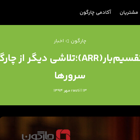
مشتریان
آکادمی چارگون
چارگون
اخبار
ارائه قابلیت پایداری و تقسیم‌بار(ARR)
سرورها
rasti | 13 مهر 1394