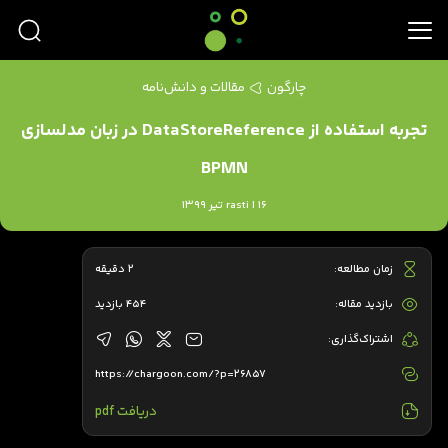
چارگون
مقالات و دانش‌نامه
تجربه استفاده از DataStoreReference در زبان مدلسازی
BPMN
rasti | 16 تیر 1399
زمان مطالعه:
2 دقیقه
بازدید مقاله:
454 بازدید
اشتراک‌گذاری:
https://chargoon.com/?p=26857
دریافت pdf