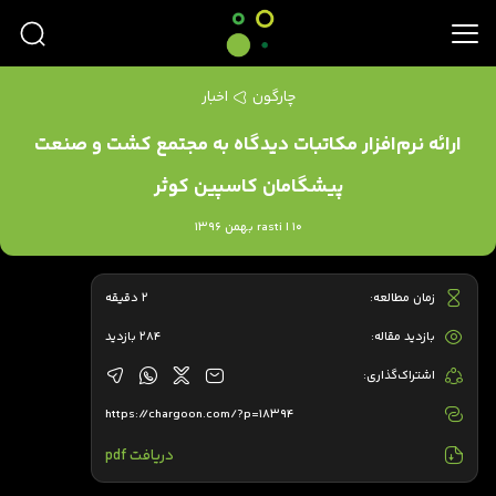
چارگون
اخبار
ارائه نرم‌افزار مکاتبات دیدگاه به مجتمع کشت و صنعت
پیشگامان کاسپین کوثر
rasti | 10 بهمن 1396
زمان مطالعه:
2 دقیقه
بازدید مقاله:
284 بازدید
اشتراک‌گذاری:
https://chargoon.com/?p=18394
دریافت pdf